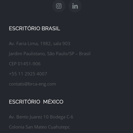
ESCRITÓRIO BRASIL
Av. Faria Lima, 1982, sala 903
Jardim Paulistano, São Paulo/SP – Brasil
CEP 01451-906
+55 11 2925 4007
contato@brca-eng.com
ESCRITÓRIO MÉXICO
Av. Bento Juarez 10 Bodega C-6
Colonia San Mateo Cuahutepc