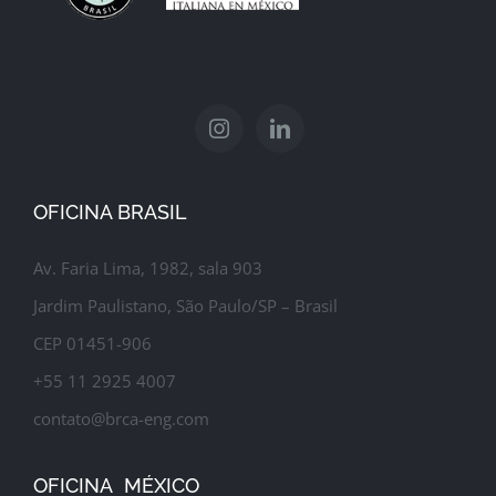
OFICINA BRASIL
Av. Faria Lima, 1982, sala 903
Jardim Paulistano, São Paulo/SP – Brasil
CEP 01451-906
+55 11 2925 4007
contato@brca-eng.com
OFICINA MÉXICO