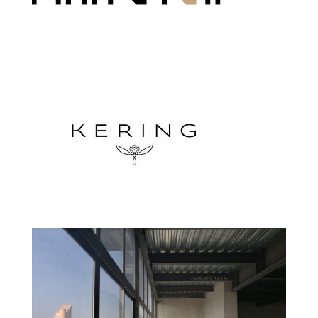
Abogados
Farfetch
Kering