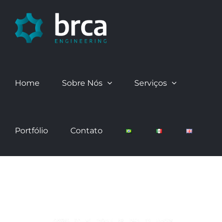
Skip
to
content
Home
Sobre Nós
Serviços
Portfólio
Contato
View
Larger