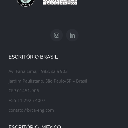
ESCRITÓRIO BRASIL
Av. Faria Lima, 1982, sala 903
Jardim Paulistano, São Paulo/SP – Brasil
CEP 01451-906
+55 11 2925 4007
contato@brca-eng.com
ESCRITÓRIO MÉXICO