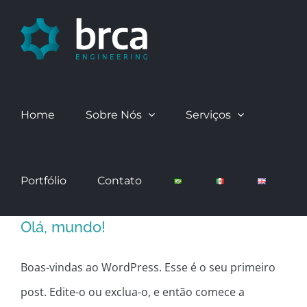
Skip
to
content
Home
Sobre Nós
Serviços
Portfólio
Contato
Olá, mundo!
Boas-vindas ao WordPress. Esse é o seu primeiro
post. Edite-o ou exclua-o, e então comece a