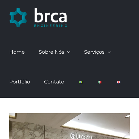
Skip
to
content
Home
Sobre Nós
Serviços
Portfólio
Contato
View
Larger