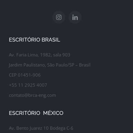
ESCRITÓRIO BRASIL
Av. Faria Lima, 1982, sala 903
Jardim Paulistano, São Paulo/SP – Brasil
CEP 01451-906
+55 11 2925 4007
contato@brca-eng.com
ESCRITÓRIO MÉXICO
Av. Bento Juarez 10 Bodega C-6