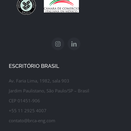
ESCRITÓRIO BRASIL
Av. Faria Lima, 1982, sala 903
Jardim Paulistano, São Paulo/SP – Brasil
CEP 01451-906
+55 11 2925 4007
contato@brca-eng.com