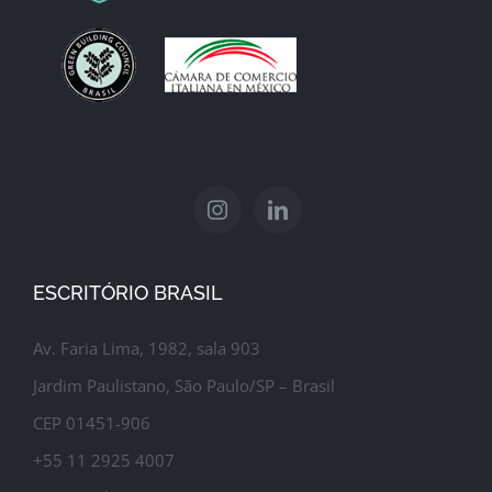
ESCRITÓRIO BRASIL
Av. Faria Lima, 1982, sala 903
Jardim Paulistano, São Paulo/SP – Brasil
CEP 01451-906
+55 11 2925 4007